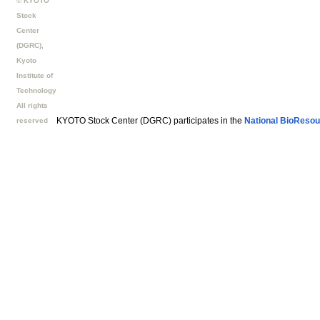
© KYOTO
Stock
Center
(DGRC),
Kyoto
Institute of
Technology
All rights
KYOTO Stock Center (DGRC) participates in the
National BioResou
reserved