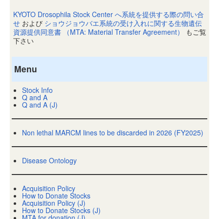
KYOTO Drosophila Stock Center へ系統を提供する際の問い合
せ
および
ショウジョウバエ系統の受け入れに関する生物遺伝
資源提供同意書 （MTA: Material Transfer Agreement）
もご覧
下さい
Menu
Stock Info
Q and A
Q and A (J)
Non lethal MARCM lines to be discarded in 2026 (FY2025)
Disease Ontology
Acquisition Policy
How to Donate Stocks
Acquisition Policy (J)
How to Donate Stocks (J)
MTA for donation (J)