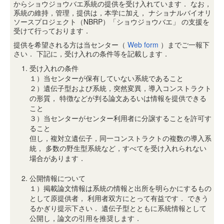
からショウジョウバエ系統の提供を受け入れています． なお，
系統の維持，管理，提供は，本学に加え， ナショナルバイオリ
ソースプロジェクト（NBRP）「ショウジョウバエ」 の支援を
受けて行っております．
提供を希望される方は当センター（
Web form
）までご一報下
さい． 下記に，受け入れの条件等を記載します．
受け入れの条件
１）当センターが保有していない系統であること
２）遺伝子型および系統，突然変異，導入コンストラクト
の形質， 特徴などが判る論文あるいは情報を提供できる
こと
３）当センターがセンター利用者に分譲することを許可す
ること
但し，複対立遺伝子，同一コンストラクトの複数の導入系
統， 多数の野生型系統など，すべてを受け入れられない
場合があります．
公開情報について
１）掲載論文情報は系統の情報と出所を明らかにするもの
として原提供者， 利用者双方にとって有益です． できう
るかぎり提示下さい． 遺伝子型とともに系統情報として
公開し，論文の引用を推奨します．