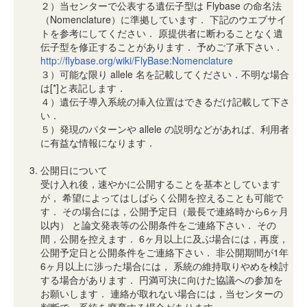
２）当センターで公表する遺伝子型は Flybase の命名法
（Nomenclature）に準拠しています． 下記のウエブサイ
トを参考にしてください． 原提供者に断わることなく遺
伝子型を修正することがあります． 予めご了承下さい．
http://flybase.org/wiki/FlyBase:Nomenclature
３）可能な限り allele 名を記載してください．不明な場合
は[*]と表記します．
４）遺伝子導入系統の挿入位置はできるだけ記載して下さ
い．
５）発現のパターンや allele の説明などがあれば、利用者
に有益な情報になります．
公開日について
受け入れ後，速やかに公開することを基本としています
が， 希望によってはしばらく公開を控えることも可能で
す． その場合には，公開予定日（最長で連絡時から6ヶ月
以内） と論文発表等の公開条件をご連絡下さい． その
間，公開を控えます． 6ヶ月以上に及ぶ場合には，再度，
公開予定日と公開条件をご連絡下さい． 非公開期間が1年
6ヶ月以上に渉った場合には， 系統の維持取りやめを検討
する場合があります． 円満可決に向けた協議への参加を
お願いします． 連絡が取れない場合には，当センターの