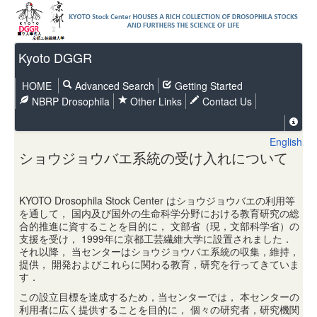
Kyoto DGGR
HOME
Advanced Search
Getting Started
NBRP Drosophila
Other Links
Contact Us
English
ショウジョウバエ系統の受け入れについて
KYOTO Drosophila Stock Center はショウジョウバエの利用等
を通して， 国内及び国外の生命科学分野における教育研究の総
合的推進に資することを目的に， 文部省（現，文部科学省）の
支援を受け， 1999年に京都工芸繊維大学に設置されました．
それ以降， 当センターはショウジョウバエ系統の収集，維持，
提供， 開発およびこれらに関わる教育，研究を行ってきていま
す．
この設立目標を達成するため，当センターでは， 本センターの
利用者に広く提供することを目的に， 個々の研究者，研究機関