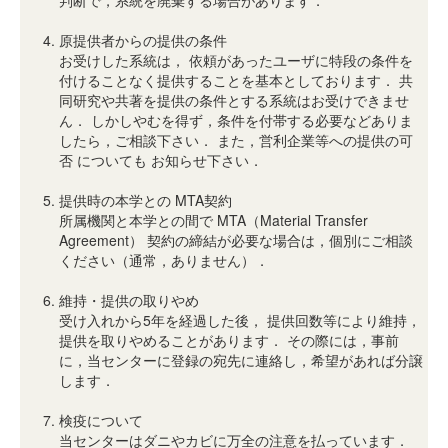
判断で，系統を廃棄する場合があります．
原提供者からの提供の条件
お受けした系統は， 依頼があったユーザに特段の条件を
付けることなく提供することを基本としております． 共
同研究や共著を提供の条件とする系統はお受けできませ
ん． しかしやむを得ず，条件を付帯する必要などありま
したら，ご相談下さい． また，営利企業等への提供の可
否 についても お知らせ下さい．
提供時の本学との MTA契約
所属機関と本学との間で MTA（Material Transfer
Agreement） 契約の締結が必要な場合は，個別にご相談
ください（通常，ありません）．
維持・提供の取りやめ
受け入れから5年を経過した後， 提供回数等により維持，
提供を取りやめることがあります． その際には，事前
に，当センターに登録の宛先に連絡し，希望があれば分譲
します．
検疫について
当センターはダニやカビに万全の注意を払っています．