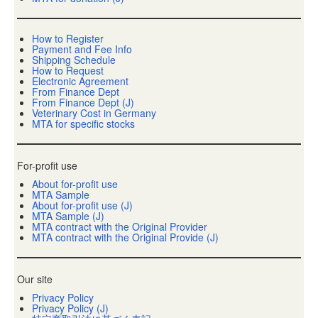
How to Register
Payment and Fee Info
Shipping Schedule
How to Request
Electronic Agreement
From Finance Dept
From Finance Dept (J)
Veterinary Cost in Germany
MTA for specific stocks
For-profit use
About for-profit use
MTA Sample
About for-profit use (J)
MTA Sample (J)
MTA contract with the Original Provider
MTA contract with the Original Provide (J)
Our site
Privacy Policy
Privacy Policy (J)