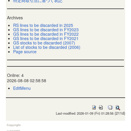
特定商取引法に基づく表記
Archives
RS lines to be discarded in 2025
GS lines to be discarded in FY2023
GS lines to be discarded in FY2022
GS lines to be discarded in FY2021
GS stocks to be discarded (2007)
List of stocks to be discarded (2006)
Page source
Online: 4
2026-08-08 02:58:58
EditMenu
(211d)
Last-modified: 2026-01-09 (Fri) 01:28:56
Copyright