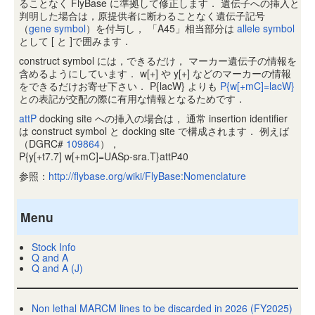
ることなく FlyBase に準拠して修正します． 遺伝子への挿入と
判明した場合は，原提供者に断わることなく遺伝子記号
（
gene symbol
）を付与し， 「A45」相当部分は
allele symbol
として [ と ]で囲みます．
construct symbol には，できるだけ， マーカー遺伝子の情報を
含めるようにしています． w[+] や y[+] などのマーカーの情報
をできるだけお寄せ下さい． P{lacW} よりも
P{w[+mC]=lacW}
との表記が交配の際に有用な情報となるためです．
attP
docking site への挿入の場合は， 通常 insertion identifier
は construct symbol と docking site で構成されます． 例えば
（DGRC#
109864
），
P{y[+t7.7] w[+mC]=UASp-sra.T}attP40
参照：
http://flybase.org/wiki/FlyBase:Nomenclature
Menu
Stock Info
Q and A
Q and A (J)
Non lethal MARCM lines to be discarded in 2026 (FY2025)