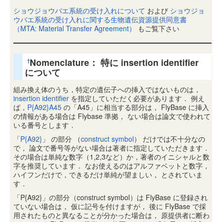
ショウジョウバエ系統の受け入れについて
および
ショウジョ
ウバエ系統の受け入れに関する生物遺伝資源提供同意書
（MTA: Material Transfer Agreement）
もご覧下さい
Nomenclature： 特に insertion identifier
†
について
組み換え体のうち，特定の遺伝子への挿入ではないものは，
insertion identifier
を指定していただく必要があります． 例え
ば，
P{A92}A45
の「A45」に相当する部分は， FlyBase に挿入
の情報がある場合は Flybase 準拠， ない場合は論文で使われて
いる番号とします．
「
P{A92}
」 の部分 （
construct symbol
） だけでは不十分なの
で， 論文で番号等がない場合は著者に指定していただきます．
その場合は単純な数字（1,2,3など）か，著者のイニシャルと数
字を推奨しています． なお使えるのはアルファベットと数字，
ハイフンだけで，できるだけ単純が望ましい， とされていま
す．
「P{A92}」の部分（construct symbol）は FlyBase に登録され
ていない場合は， 仮に記号を付けますが， 後に FlyBase で採
用されたものと異なることが分かった場合は， 原提供者に断わ