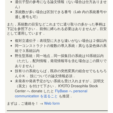
遺伝子型の参考になる論文情報（ない場合は仕方ありませ
ん）
系統数が多い場合は区別できる番号（Lab 内の系統番号や
通し番号も可）
また，系統数の目安などこれまでに遣り取りの多かった事柄は
下記を参照下さい． 前例に縛られる必要はありませんが，目安
として運用しています．
複対立遺伝子：表現型に大きな違いがない場合は２個以内
同一コンストラクトの複数の導入系統：異なる染色体の系
統で３系統以内
野生型系統：同一地点，同一採集日の系統は10系統以内
（ただし，配列情報，発現情報等を含む場合はこの限りで
ありません）
技有りの系統ならば，既存の突然変異の組合せでももちろ
んＯＫ． 技についての論文情報必須．
未発表や発表予定がない系統も受け入れますが， 説明文
（英文）を付けて下さい． KYOTO Drosophila Stock
Center へ donate したと
FlyBase へ personal
communication を送ること
も推奨．
まずは，ご連絡を！ →
Web form