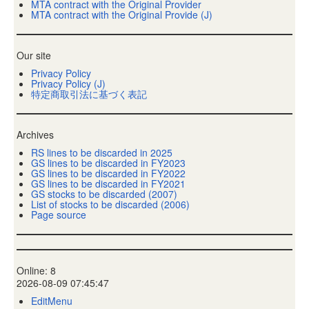
MTA contract with the Original Provider
MTA contract with the Original Provide (J)
Our site
Privacy Policy
Privacy Policy (J)
特定商取引法に基づく表記
Archives
RS lines to be discarded in 2025
GS lines to be discarded in FY2023
GS lines to be discarded in FY2022
GS lines to be discarded in FY2021
GS stocks to be discarded (2007)
List of stocks to be discarded (2006)
Page source
Online: 8
2026-08-09 07:45:47
EditMenu