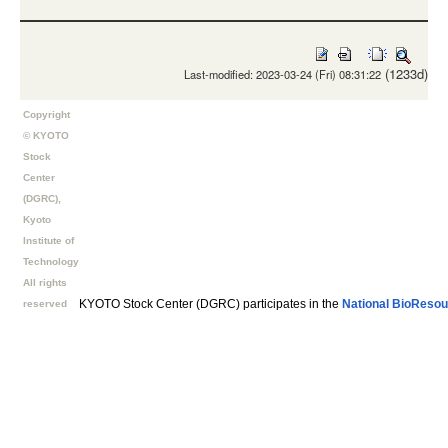
(1233d)
Last-modified: 2023-03-24 (Fri) 08:31:22
Copyright
© KYOTO
Stock
Center
(DGRC),
Kyoto
Institute of
Technology
All rights
KYOTO Stock Center (DGRC) participates in the
National BioResou
reserved