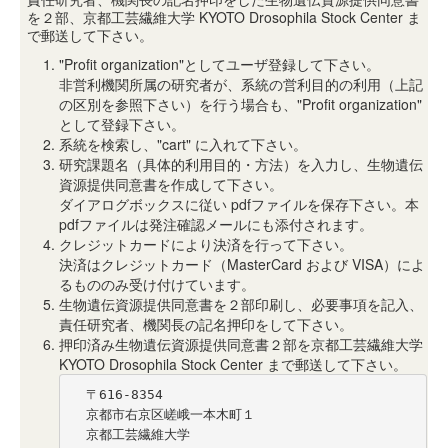
を２部、京都工芸繊維大学 KYOTO Drosophila Stock Center ま
で郵送して下さい。
"Profit organization"としてユーザ登録して下さい。
非営利機関所属の研究者が、系統の営利目的の利用（上記
の区別を参照下さい）を行う場合も、"Profit organization"
として登録下さい。
系統を検索し、"cart" に入れて下さい。
研究課題名（具体的利用目的・方法）を入力し、生物遺伝
資源提供同意書を作成して下さい。
ダイアログボックスに従い pdfファイルを保存下さい。本
pdfファイルは発注確認メールにも添付されます。
クレジットカードにより決済を行って下さい。
決済はクレジットカード（MasterCard および VISA）によ
るもののみ受け付けています。
生物遺伝資源提供同意書を２部印刷し、必要事項を記入、
責任研究者、機関長の記名押印をして下さい。
押印済み生物遺伝資源提供同意書２部を京都工芸繊維大学
KYOTO Drosophila Stock Center まで郵送して下さい。
  〒616-8354

  京都市右京区嵯峨一本木町１

  京都工芸繊維大学
