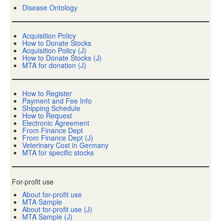
Disease Ontology
Acquisition Policy
How to Donate Stocks
Acquisition Policy (J)
How to Donate Stocks (J)
MTA for donation (J)
How to Register
Payment and Fee Info
Shipping Schedule
How to Request
Electronic Agreement
From Finance Dept
From Finance Dept (J)
Veterinary Cost in Germany
MTA for specific stocks
For-profit use
About for-profit use
MTA Sample
About for-profit use (J)
MTA Sample (J)